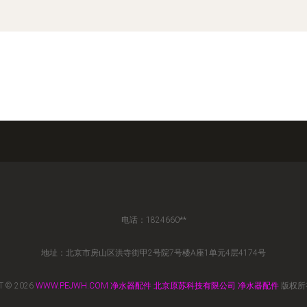
电话：1824660**
地址：北京市房山区洪寺街甲2号院7号楼A座1单元4层4174号
T © 2026
WWW.PEJWH.COM
净水器配件
北京原苏科技有限公司
净水器配件
版权所