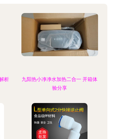
解析
九阳热小净净水加热二合一 开箱体
验分享