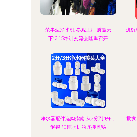
荣事达净水机“参观工厂·质赢天
浅析
下”3.15培训交流会隆重召开
净水器配件选购指南 从2分到4分，
批发
解锁RO纯水机的连接奥秘