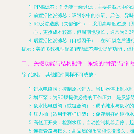
PP棉滤芯
：作为第一级过滤，主要拦截水中的泥
前置活性炭滤芯
：吸附水中的余氯、异色、异味
RO反渗透膜
（关键部件）：采用高精度过滤（孔
心，更换成本较高，但周期也较长，通常为2-3
后置活性炭滤芯
（口感因子）：在RO膜之后进
提示
：美的多数机型配备智能滤芯寿命提醒功能，但
二、 关键功能与结构配件：系统的“骨架”与“神经
除了滤芯，其他配件同样不可或缺：
进水电磁阀
：控制原水进入。当机器停止制水时
增压泵
：为RO膜提供必需的工作压力，是反渗
废水比电磁阀（或组合阀）
：调节纯水与废水的
压力桶
（适用于有桶机型）：储存制好的纯净水
高低压开关
：检测水压，自动控制机器启停，起
连接管路与接头
：高品质的PE管和快接接头，