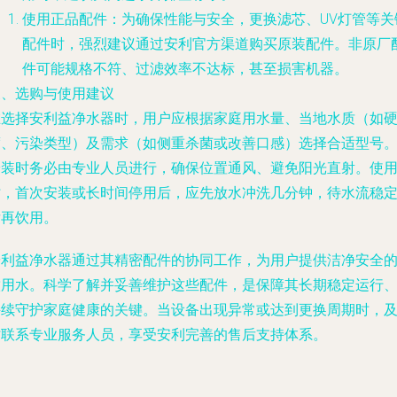
使用正品配件
：为确保性能与安全，更换滤芯、UV灯管等关
配件时，强烈建议通过安利官方渠道购买原装配件。非原厂
件可能规格不符、过滤效率不达标，甚至损害机器。
三、选购与使用建议
在选择安利益净水器时，用户应根据家庭用水量、当地水质（如
度、污染类型）及需求（如侧重杀菌或改善口感）选择合适型号
安装时务必由专业人员进行，确保位置通风、避免阳光直射。使
时，首次安装或长时间停用后，应先放水冲洗几分钟，待水流稳
后再饮用。
安利益净水器通过其精密配件的协同工作，为用户提供洁净安全
饮用水。科学了解并妥善维护这些配件，是保障其长期稳定运行
持续守护家庭健康的关键。当设备出现异常或达到更换周期时，
时联系专业服务人员，享受安利完善的售后支持体系。