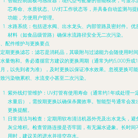
智能控制面板与感应器
：现代型号配备的智能模块，可显示
芯寿命、水质状态、UV灯工作状态等，并具备自动监测与提
功能，方便用户管理。
水路系统
：包括进水阀、出水龙头、内部管路及密封件。优
材料（如食品级管路）确保水流路径安全无二次污染。
二、配件维护与更换要点
.
定期更换滤芯
：滤芯是消耗品，其吸附与过滤能力会随使用时
水量饱和。务必遵循官方建议的更换周期（通常为约5,000升或1
个月，以先到者为准），及时更换以保证净水效果。忽视更换可
导致污染物累积、水流变小甚至二次污染。
紫外线灯管维护
：UV灯管有使用寿命（通常约1年或处理一
水量后），需按期更换以确保杀菌效率。智能型号通常会发
更换提醒。
日常清洁与检查
：定期用软布清洁机器外壳及出水龙头，避
灰尘堆积。检查管路连接是否牢固，有无漏水迹象。长时间
用时，建议关闭进水并排空存水。