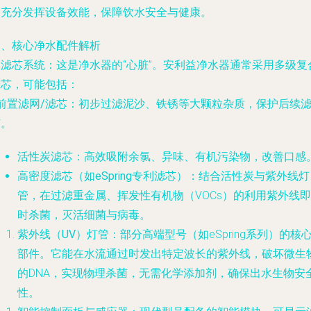
户充分发挥设备效能，保障饮水安全与健康。
一、核心净水配件解析
.
滤芯系统
：这是净水器的“心脏”。安利益净水器通常采用多级复
滤芯，可能包括：
前置滤网/滤芯
：初步过滤泥沙、铁锈等大颗粒杂质，保护后续
芯。
活性炭滤芯
：高效吸附余氯、异味、有机污染物，改善口感
高密度滤芯（如eSpring专利滤芯）
：结合活性炭与紫外线灯
管，在过滤重金属、挥发性有机物（VOCs）的利用紫外线即
时杀菌，灭活细菌与病毒。
紫外线（UV）灯管
：部分高端型号（如eSpring系列）的核
部件。它能在水流通过时发出特定波长的紫外线，破坏微生
的DNA，实现物理杀菌，无需化学添加剂，确保出水生物安
性。