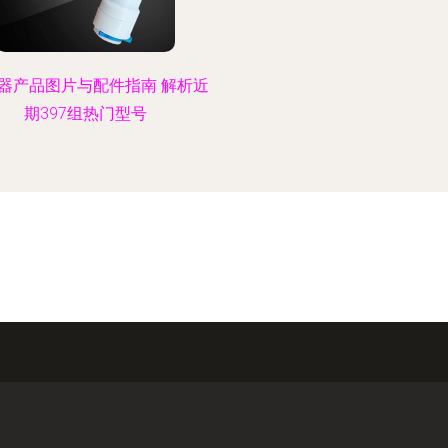
水器产品图片与配件指南 解析近
期397组热门型号