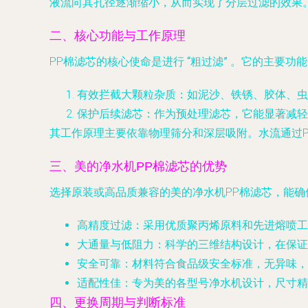
液流向其孔径逐渐缩小，从而实现了分层过滤的效果
二、核心功能与工作原理
PP棉滤芯的核心使命是进行
“粗过滤”
。它的主要功能
有效拦截大颗粒杂质
：如泥沙、铁锈、胶体、虫
保护后续滤芯
：作为预处理滤芯，它能显著减轻
其工作原理主要依靠物理筛分和深层吸附。水流通过
三、美的净水机PP棉滤芯的优势
选择原装或高品质兼容的美的净水机PP棉滤芯，能确
高精度过滤
：采用优质聚丙烯原料和先进熔喷工
大通量与低阻力
：科学的三维结构设计，在保证
安全可靠
：材料符合食品级安全标准，无异味，
适配性佳
：专为美的各型号净水机设计，尺寸精
四、更换周期与判断标准