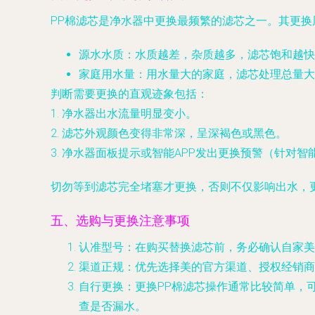
PP棉滤芯是净水器中更换最频繁的滤芯之一。其更
源水水质
：水质越差，杂质越多，滤芯饱和越快
家庭用水量
：用水量大的家庭，滤芯处理总量大
判断需要更换的直观迹象包括
：
1. 净水器出水流量明显变小。
2. 滤芯外观颜色变得非常深，呈深褐色或黑色。
3. 净水器面板提示或智能APP发出更换预警（针对智
切勿等到滤芯完全堵塞才更换
，否则不仅影响出水，
五、选购与更换注意事项
认准型号
：在购买替换滤芯前，务必确认自家美
渠道正规
：优先选择美的官方渠道、授权经销商
自行更换
：更换PP棉滤芯操作通常比较简单，
查是否漏水。