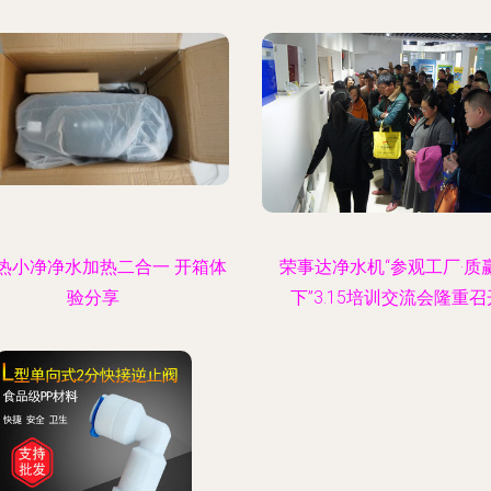
热小净净水加热二合一 开箱体
荣事达净水机“参观工厂·质
验分享
下”3.15培训交流会隆重召